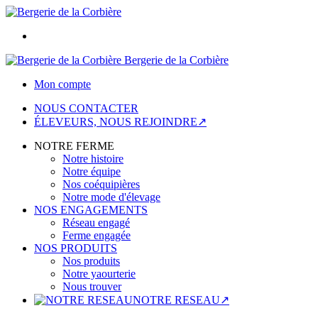
Bergerie de la Corbière
Mon compte
NOUS CONTACTER
ÉLEVEURS, NOUS REJOINDRE↗
NOTRE FERME
Notre histoire
Notre équipe
Nos coéquipières
Notre mode d'élevage
NOS ENGAGEMENTS
Réseau engagé
Ferme engagée
NOS PRODUITS
Nos produits
Notre yaourterie
Nous trouver
NOTRE RESEAU↗